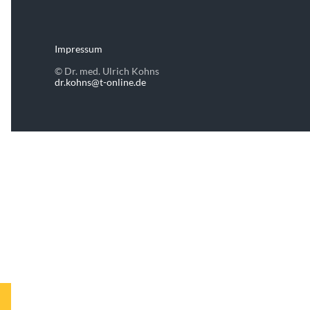
Impressum
© Dr. med. Ulrich Kohns
dr.kohns@t-online.de